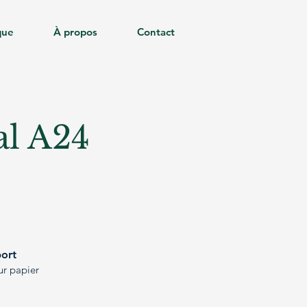
que
À propos
Contact
l A24
port
ur papier